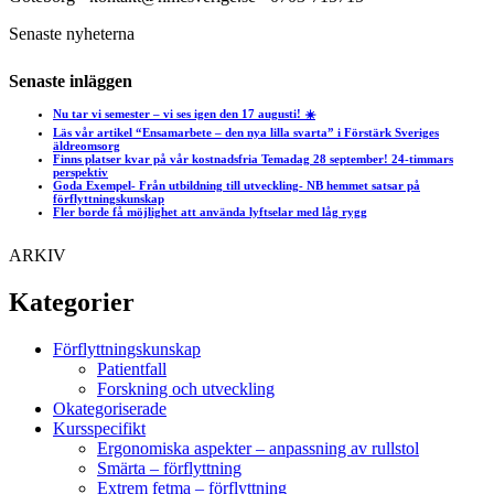
Senaste nyheterna
Senaste inläggen
Nu tar vi semester – vi ses igen den 17 augusti! ☀️
Läs vår artikel “Ensamarbete – den nya lilla svarta” i Förstärk Sveriges
äldreomsorg
Finns platser kvar på vår kostnadsfria Temadag 28 september! 24-timmars
perspektiv
Goda Exempel- Från utbildning till utveckling- NB hemmet satsar på
förflyttningskunskap
Fler borde få möjlighet att använda lyftselar med låg rygg
ARKIV
Kategorier
Förflyttningskunskap
Patientfall
Forskning och utveckling
Okategoriserade
Kursspecifikt
Ergonomiska aspekter – anpassning av rullstol
Smärta – förflyttning
Extrem fetma – förflyttning