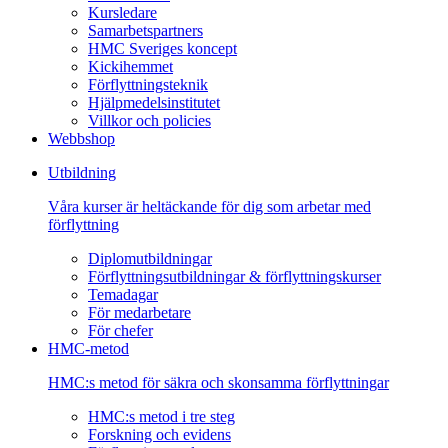
Kursledare
Samarbetspartners
HMC Sveriges koncept
Kickihemmet
Förflyttningsteknik
Hjälpmedelsinstitutet
Villkor och policies
Webbshop
Utbildning
Våra kurser är heltäckande för dig som arbetar med
förflyttning
Diplomutbildningar
Förflyttningsutbildningar & förflyttningskurser
Temadagar
För medarbetare
För chefer
HMC-metod
HMC:s metod för säkra och skonsamma förflyttningar
HMC:s metod i tre steg
Forskning och evidens