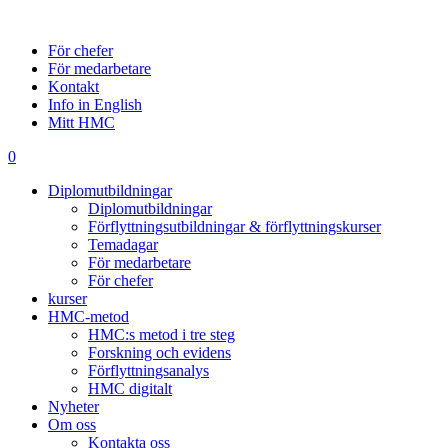
För chefer
För medarbetare
Kontakt
Info in English
Mitt HMC
0
Diplomutbildningar
Diplomutbildningar
Förflyttningsutbildningar & förflyttningskurser
Temadagar
För medarbetare
För chefer
kurser
HMC-metod
HMC:s metod i tre steg
Forskning och evidens
Förflyttningsanalys
HMC digitalt
Nyheter
Om oss
Kontakta oss