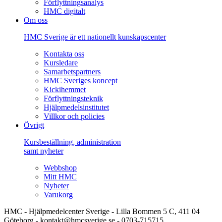
Förflyttningsanalys
HMC digitalt
Om oss
HMC Sverige är ett nationellt kunskapscenter
Kontakta oss
Kursledare
Samarbetspartners
HMC Sveriges koncept
Kickihemmet
Förflyttningsteknik
Hjälpmedelsinstitutet
Villkor och policies
Övrigt
Kursbeställning, administration
samt nyheter
Webbshop
Mitt HMC
Nyheter
Varukorg
HMC - Hjälpmedelcenter Sverige - Lilla Bommen 5 C, 411 04
Göteborg - kontakt@hmcsverige.se - 0703-715715