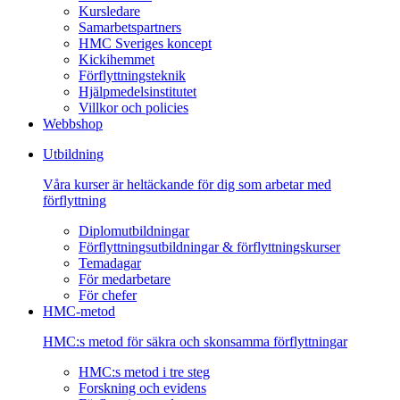
Kursledare
Samarbetspartners
HMC Sveriges koncept
Kickihemmet
Förflyttningsteknik
Hjälpmedelsinstitutet
Villkor och policies
Webbshop
Utbildning
Våra kurser är heltäckande för dig som arbetar med
förflyttning
Diplomutbildningar
Förflyttningsutbildningar & förflyttningskurser
Temadagar
För medarbetare
För chefer
HMC-metod
HMC:s metod för säkra och skonsamma förflyttningar
HMC:s metod i tre steg
Forskning och evidens