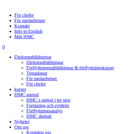
För chefer
För medarbetare
Kontakt
Info in English
Mitt HMC
0
Diplomutbildningar
Diplomutbildningar
Förflyttningsutbildningar & förflyttningskurser
Temadagar
För medarbetare
För chefer
kurser
HMC-metod
HMC:s metod i tre steg
Forskning och evidens
Förflyttningsanalys
HMC digitalt
Nyheter
Om oss
Kontakta oss