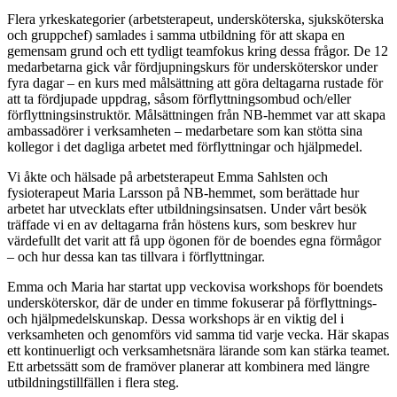
Flera yrkeskategorier (arbetsterapeut, undersköterska, sjuksköterska
och gruppchef) samlades i samma utbildning för att skapa en
gemensam grund och ett tydligt teamfokus kring dessa frågor. De 12
medarbetarna gick vår fördjupningskurs för undersköterskor under
fyra dagar – en kurs med målsättning att göra deltagarna rustade för
att ta fördjupade uppdrag, såsom förflyttningsombud och/eller
förflyttningsinstruktör. Målsättningen från NB-hemmet var att skapa
ambassadörer i verksamheten – medarbetare som kan stötta sina
kollegor i det dagliga arbetet med förflyttningar och hjälpmedel.
Vi åkte och hälsade på arbetsterapeut Emma Sahlsten och
fysioterapeut Maria Larsson på NB-hemmet, som berättade hur
arbetet har utvecklats efter utbildningsinsatsen. Under vårt besök
träffade vi en av deltagarna från höstens kurs, som beskrev hur
värdefullt det varit att få upp ögonen för de boendes egna förmågor
– och hur dessa kan tas tillvara i förflyttningar.
Emma och Maria har startat upp veckovisa workshops för boendets
undersköterskor, där de under en timme fokuserar på förflyttnings-
och hjälpmedelskunskap. Dessa workshops är en viktig del i
verksamheten och genomförs vid samma tid varje vecka. Här skapas
ett kontinuerligt och verksamhetsnära lärande som kan stärka teamet.
Ett arbetssätt som de framöver planerar att kombinera med längre
utbildningstillfällen i flera steg.