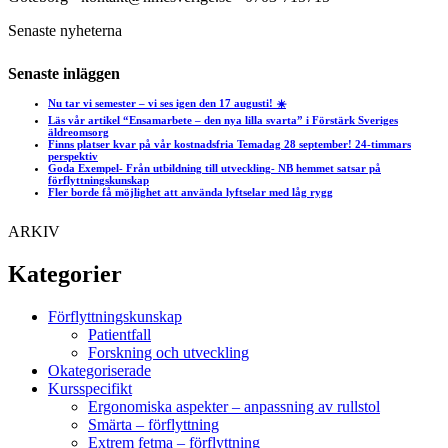
Senaste nyheterna
Senaste inläggen
Nu tar vi semester – vi ses igen den 17 augusti! ☀️
Läs vår artikel “Ensamarbete – den nya lilla svarta” i Förstärk Sveriges
äldreomsorg
Finns platser kvar på vår kostnadsfria Temadag 28 september! 24-timmars
perspektiv
Goda Exempel- Från utbildning till utveckling- NB hemmet satsar på
förflyttningskunskap
Fler borde få möjlighet att använda lyftselar med låg rygg
ARKIV
Kategorier
Förflyttningskunskap
Patientfall
Forskning och utveckling
Okategoriserade
Kursspecifikt
Ergonomiska aspekter – anpassning av rullstol
Smärta – förflyttning
Extrem fetma – förflyttning