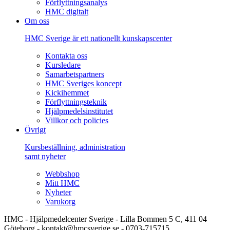
Förflyttningsanalys
HMC digitalt
Om oss
HMC Sverige är ett nationellt kunskapscenter
Kontakta oss
Kursledare
Samarbetspartners
HMC Sveriges koncept
Kickihemmet
Förflyttningsteknik
Hjälpmedelsinstitutet
Villkor och policies
Övrigt
Kursbeställning, administration
samt nyheter
Webbshop
Mitt HMC
Nyheter
Varukorg
HMC - Hjälpmedelcenter Sverige - Lilla Bommen 5 C, 411 04
Göteborg - kontakt@hmcsverige.se - 0703-715715