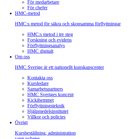
För medarbetare
För chefer
HMC-metod
HMC:s metod för säkra och skonsamma förflyttningar
HMC:s metod i tre steg
Forskning och evidens
Förflyttningsanalys
HMC digitalt
Om oss
HMC Sverige är ett nationellt kunskapscenter
Kontakta oss
Kursledare
Samarbetspartners
HMC Sveriges koncept
Kickihemmet
Förflyttningsteknik
Hjälpmedelsinstitutet
Villkor och policies
Övrigt
Kursbeställning, administration
samt nyheter