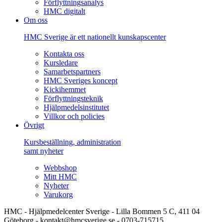
Förflyttningsanalys
HMC digitalt
Om oss
HMC Sverige är ett nationellt kunskapscenter
Kontakta oss
Kursledare
Samarbetspartners
HMC Sveriges koncept
Kickihemmet
Förflyttningsteknik
Hjälpmedelsinstitutet
Villkor och policies
Övrigt
Kursbeställning, administration
samt nyheter
Webbshop
Mitt HMC
Nyheter
Varukorg
HMC - Hjälpmedelcenter Sverige - Lilla Bommen 5 C, 411 04
Göteborg - kontakt@hmcsverige.se - 0703-715715