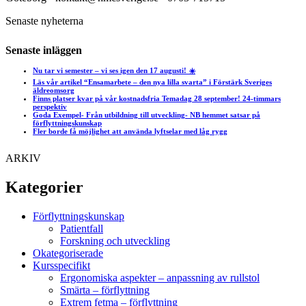
Senaste nyheterna
Senaste inläggen
Nu tar vi semester – vi ses igen den 17 augusti! ☀️
Läs vår artikel “Ensamarbete – den nya lilla svarta” i Förstärk Sveriges
äldreomsorg
Finns platser kvar på vår kostnadsfria Temadag 28 september! 24-timmars
perspektiv
Goda Exempel- Från utbildning till utveckling- NB hemmet satsar på
förflyttningskunskap
Fler borde få möjlighet att använda lyftselar med låg rygg
ARKIV
Kategorier
Förflyttningskunskap
Patientfall
Forskning och utveckling
Okategoriserade
Kursspecifikt
Ergonomiska aspekter – anpassning av rullstol
Smärta – förflyttning
Extrem fetma – förflyttning