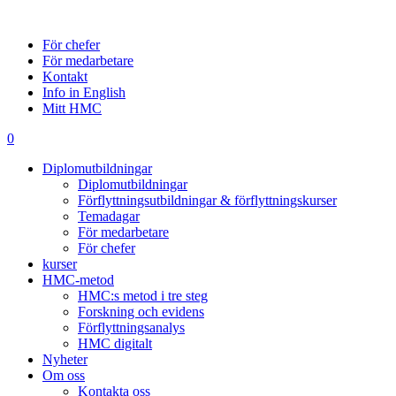
För chefer
För medarbetare
Kontakt
Info in English
Mitt HMC
0
Diplomutbildningar
Diplomutbildningar
Förflyttningsutbildningar & förflyttningskurser
Temadagar
För medarbetare
För chefer
kurser
HMC-metod
HMC:s metod i tre steg
Forskning och evidens
Förflyttningsanalys
HMC digitalt
Nyheter
Om oss
Kontakta oss