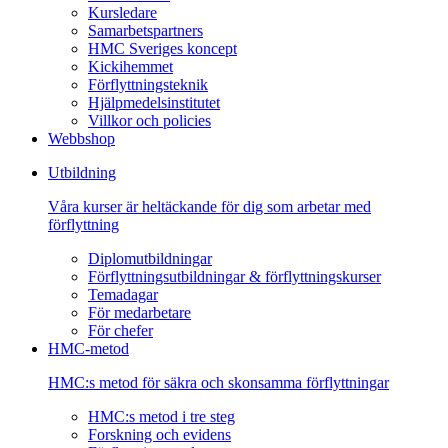
Kursledare
Samarbetspartners
HMC Sveriges koncept
Kickihemmet
Förflyttningsteknik
Hjälpmedelsinstitutet
Villkor och policies
Webbshop
Utbildning
Våra kurser är heltäckande för dig som arbetar med
förflyttning
Diplomutbildningar
Förflyttningsutbildningar & förflyttningskurser
Temadagar
För medarbetare
För chefer
HMC-metod
HMC:s metod för säkra och skonsamma förflyttningar
HMC:s metod i tre steg
Forskning och evidens