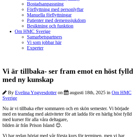
Bostadsanpassning
Förflyttning med personlyftar
Manuella förflyttningar
Patienter med demenssjukdom
Besiktning och funktion
Om HMC Sverige
Samarbetspartners
Vi som jobbar här
Experter
Vi är tillbaka- ser fram emot en höst fylld
med ny kunskap
By
Evelina Yngvesdotter
on
augusti 18th, 2025 in
Om HMC
Sverige
Nu är vi tillbaka efter sommaren och en skön semester. Vi började
med en teamdag med aktiviteter för att ladda för en härlig höst fylld
med kurser för alla våra deltagare,
bilden är från Prison Island 😊.
Vi har redan börjat med vår första kurs för terminen, men vi har