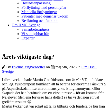
Bostadsanpassning
Förflyttning med personlyftar
Manuella förflyttningar
Patienter med demenssjukdom
Besiktning och funktion
Om HMC Sverige
Samarbetspartners
Vi som jobbar här
Experter
Årets viktigaste dag?
By
Evelina Yngvesdotter
on
maj 5th, 2025 in
Om HMC
Sverige
I förra veckan hade Martin Gottfridsson, som är vår VD, utbildare
och leg. fysioterapeut förmånen att få berätta för eleverna i årskurs 5
på Aspenässkolan i Lerum om hans yrke. Enligt anonyma källor
skapade det han berättade om ett visst intresse – för att komma från
två elever (den ena förvisso hans dotter) så tar vi det som ett väl
godkänt resultat 😊.
Martin tycker det var roligt att få gå tillbaka och fundera på hur han