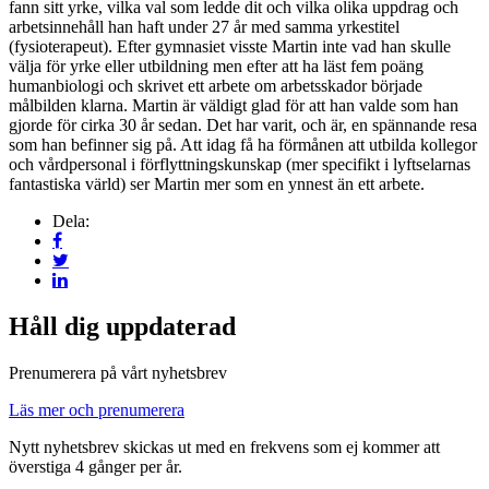
fann sitt yrke, vilka val som ledde dit och vilka olika uppdrag och
arbetsinnehåll han haft under 27 år med samma yrkestitel
(fysioterapeut). Efter gymnasiet visste Martin inte vad han skulle
välja för yrke eller utbildning men efter att ha läst fem poäng
humanbiologi och skrivet ett arbete om arbetsskador började
målbilden klarna. Martin är väldigt glad för att han valde som han
gjorde för cirka 30 år sedan. Det har varit, och är, en spännande resa
som han befinner sig på. Att idag få ha förmånen att utbilda kollegor
och vårdpersonal i förflyttningskunskap (mer specifikt i lyftselarnas
fantastiska värld) ser Martin mer som en ynnest än ett arbete.
Dela:
Håll dig uppdaterad
Prenumerera på vårt nyhetsbrev
Läs mer och prenumerera
Nytt nyhetsbrev skickas ut med en frekvens som ej kommer att
överstiga 4 gånger per år.