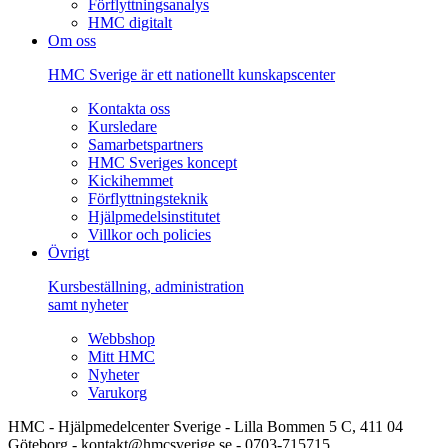
Förflyttningsanalys
HMC digitalt
Om oss
HMC Sverige är ett nationellt kunskapscenter
Kontakta oss
Kursledare
Samarbetspartners
HMC Sveriges koncept
Kickihemmet
Förflyttningsteknik
Hjälpmedelsinstitutet
Villkor och policies
Övrigt
Kursbeställning, administration
samt nyheter
Webbshop
Mitt HMC
Nyheter
Varukorg
HMC - Hjälpmedelcenter Sverige - Lilla Bommen 5 C, 411 04
Göteborg - kontakt@hmcsverige.se - 0703-715715