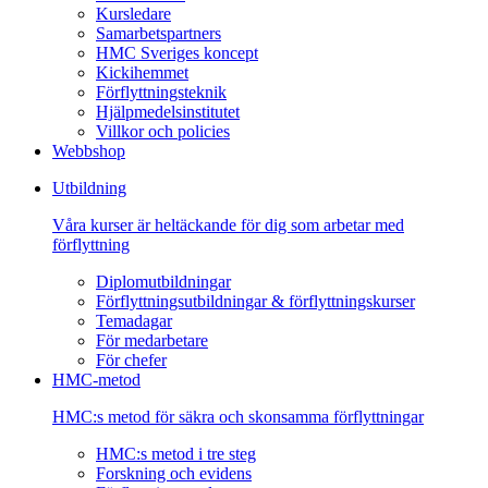
Kursledare
Samarbetspartners
HMC Sveriges koncept
Kickihemmet
Förflyttningsteknik
Hjälpmedelsinstitutet
Villkor och policies
Webbshop
Utbildning
Våra kurser är heltäckande för dig som arbetar med
förflyttning
Diplomutbildningar
Förflyttningsutbildningar & förflyttningskurser
Temadagar
För medarbetare
För chefer
HMC-metod
HMC:s metod för säkra och skonsamma förflyttningar
HMC:s metod i tre steg
Forskning och evidens