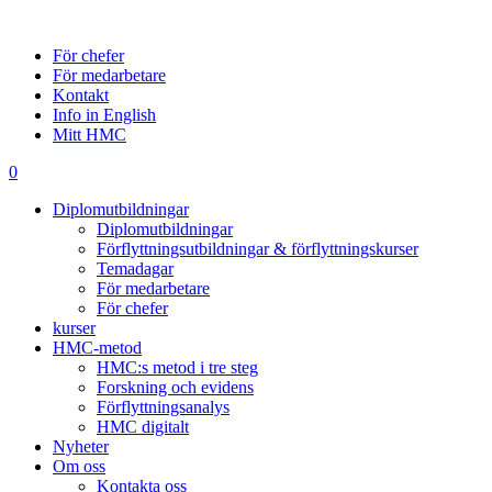
För chefer
För medarbetare
Kontakt
Info in English
Mitt HMC
0
Diplomutbildningar
Diplomutbildningar
Förflyttningsutbildningar & förflyttningskurser
Temadagar
För medarbetare
För chefer
kurser
HMC-metod
HMC:s metod i tre steg
Forskning och evidens
Förflyttningsanalys
HMC digitalt
Nyheter
Om oss
Kontakta oss