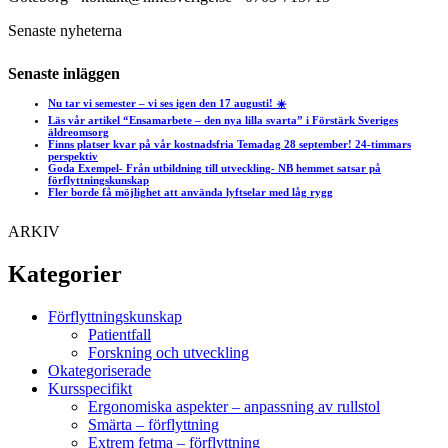
Senaste nyheterna
Senaste inläggen
Nu tar vi semester – vi ses igen den 17 augusti! ☀️
Läs vår artikel “Ensamarbete – den nya lilla svarta” i Förstärk Sveriges
äldreomsorg
Finns platser kvar på vår kostnadsfria Temadag 28 september! 24-timmars
perspektiv
Goda Exempel- Från utbildning till utveckling- NB hemmet satsar på
förflyttningskunskap
Fler borde få möjlighet att använda lyftselar med låg rygg
ARKIV
Kategorier
Förflyttningskunskap
Patientfall
Forskning och utveckling
Okategoriserade
Kursspecifikt
Ergonomiska aspekter – anpassning av rullstol
Smärta – förflyttning
Extrem fetma – förflyttning