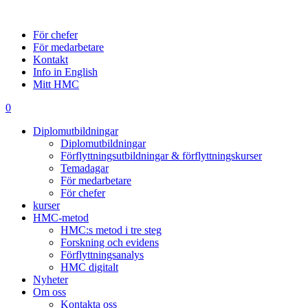
För chefer
För medarbetare
Kontakt
Info in English
Mitt HMC
0
Diplomutbildningar
Diplomutbildningar
Förflyttningsutbildningar & förflyttningskurser
Temadagar
För medarbetare
För chefer
kurser
HMC-metod
HMC:s metod i tre steg
Forskning och evidens
Förflyttningsanalys
HMC digitalt
Nyheter
Om oss
Kontakta oss