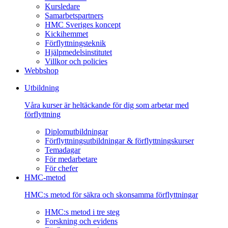
Kursledare
Samarbetspartners
HMC Sveriges koncept
Kickihemmet
Förflyttningsteknik
Hjälpmedelsinstitutet
Villkor och policies
Webbshop
Utbildning
Våra kurser är heltäckande för dig som arbetar med
förflyttning
Diplomutbildningar
Förflyttningsutbildningar & förflyttningskurser
Temadagar
För medarbetare
För chefer
HMC-metod
HMC:s metod för säkra och skonsamma förflyttningar
HMC:s metod i tre steg
Forskning och evidens