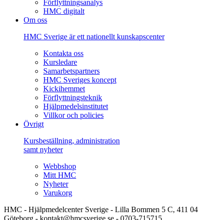
Förflyttningsanalys
HMC digitalt
Om oss
HMC Sverige är ett nationellt kunskapscenter
Kontakta oss
Kursledare
Samarbetspartners
HMC Sveriges koncept
Kickihemmet
Förflyttningsteknik
Hjälpmedelsinstitutet
Villkor och policies
Övrigt
Kursbeställning, administration
samt nyheter
Webbshop
Mitt HMC
Nyheter
Varukorg
HMC - Hjälpmedelcenter Sverige - Lilla Bommen 5 C, 411 04
Göteborg - kontakt@hmcsverige.se - 0703-715715