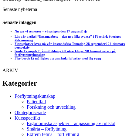
Senaste nyheterna
Senaste inläggen
Nu tar vi semester – vi ses igen den 17 augusti! ☀️
Läs vår artikel “Ensamarbete – den nya lilla svarta” i Förstärk Sveriges
äldreomsorg
Finns platser kvar på vår kostnadsfria Temadag 28 september! 24-timmars
perspektiv
Goda Exempel- Från utbildning till utveckling- NB hemmet satsar på
förflyttningskunskap
Fler borde få möjlighet att använda lyftselar med låg rygg
ARKIV
Kategorier
Förflyttningskunskap
Patientfall
Forskning och utveckling
Okategoriserade
Kursspecifikt
Ergonomiska aspekter – anpassning av rullstol
Smärta – förflyttning
Extrem fetma – förflyttning