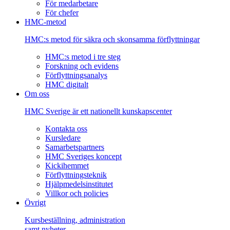
För medarbetare
För chefer
HMC-metod
HMC:s metod för säkra och skonsamma förflyttningar
HMC:s metod i tre steg
Forskning och evidens
Förflyttningsanalys
HMC digitalt
Om oss
HMC Sverige är ett nationellt kunskapscenter
Kontakta oss
Kursledare
Samarbetspartners
HMC Sveriges koncept
Kickihemmet
Förflyttningsteknik
Hjälpmedelsinstitutet
Villkor och policies
Övrigt
Kursbeställning, administration
samt nyheter