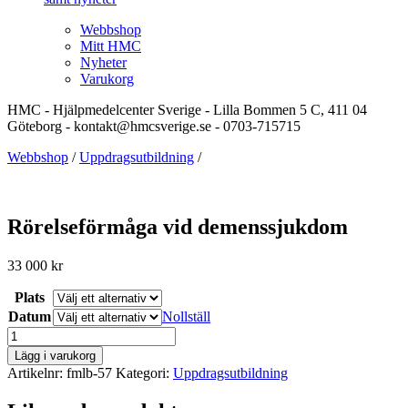
Webbshop
Mitt HMC
Nyheter
Varukorg
HMC - Hjälpmedelcenter Sverige - Lilla Bommen 5 C, 411 04
Göteborg - kontakt@hmcsverige.se - 0703-715715
Webbshop
/
Uppdragsutbildning
/
Rörelseförmåga vid demenssjukdom
33 000
kr
Plats
Datum
Nollställ
Rörelseförmåga
vid
Lägg i varukorg
demenssjukdom
Artikelnr:
fmlb-57
Kategori:
Uppdragsutbildning
mängd