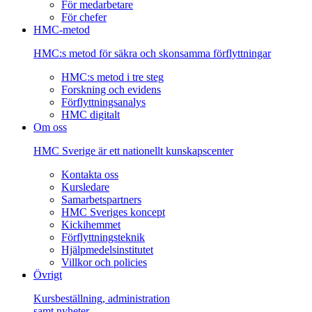
För medarbetare
För chefer
HMC-metod
HMC:s metod för säkra och skonsamma förflyttningar
HMC:s metod i tre steg
Forskning och evidens
Förflyttningsanalys
HMC digitalt
Om oss
HMC Sverige är ett nationellt kunskapscenter
Kontakta oss
Kursledare
Samarbetspartners
HMC Sveriges koncept
Kickihemmet
Förflyttningsteknik
Hjälpmedelsinstitutet
Villkor och policies
Övrigt
Kursbeställning, administration
samt nyheter