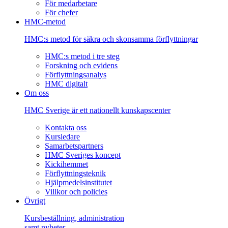
För medarbetare
För chefer
HMC-metod
HMC:s metod för säkra och skonsamma förflyttningar
HMC:s metod i tre steg
Forskning och evidens
Förflyttningsanalys
HMC digitalt
Om oss
HMC Sverige är ett nationellt kunskapscenter
Kontakta oss
Kursledare
Samarbetspartners
HMC Sveriges koncept
Kickihemmet
Förflyttningsteknik
Hjälpmedelsinstitutet
Villkor och policies
Övrigt
Kursbeställning, administration
samt nyheter