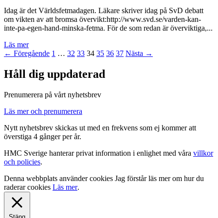
Idag är det Världsfetmadagen. Läkare skriver idag på SvD debatt
om vikten av att bromsa övervikt:http://www.svd.se/varden-kan-
inte-pa-egen-hand-minska-fetma. För de som redan är överviktiga,...
Läs mer
← Föregående
1
…
32
33
34
35
36
37
Nästa →
Håll dig uppdaterad
Prenumerera på vårt nyhetsbrev
Läs mer och prenumerera
Nytt nyhetsbrev skickas ut med en frekvens som ej kommer att
överstiga 4 gånger per år.
HMC Sverige hanterar privat information i enlighet med våra
villkor
och policies
.
Denna webbplats använder cookies
Jag förstår
läs mer om hur du
raderar cookies
Läs mer
.
Stäng