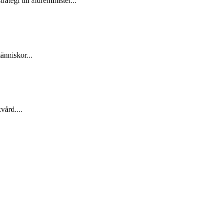
tegi till äldreminister...
änniskor...
vård....