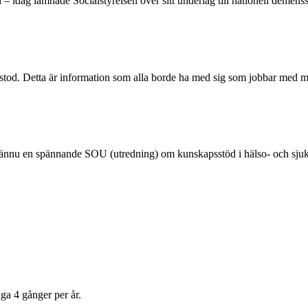
idag lämnade Socialstyrelsen över sitt underlag till nationell demensstra
örstod. Detta är information som alla borde ha med sig som jobbar med m
s ännu en spännande SOU (utredning) om kunskapsstöd i hälso- och sjuk
ga 4 gånger per år.