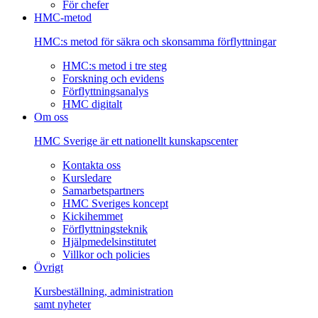
För chefer
HMC-metod
HMC:s metod för säkra och skonsamma förflyttningar
HMC:s metod i tre steg
Forskning och evidens
Förflyttningsanalys
HMC digitalt
Om oss
HMC Sverige är ett nationellt kunskapscenter
Kontakta oss
Kursledare
Samarbetspartners
HMC Sveriges koncept
Kickihemmet
Förflyttningsteknik
Hjälpmedelsinstitutet
Villkor och policies
Övrigt
Kursbeställning, administration
samt nyheter