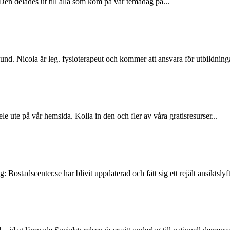
Den delades ut till alla som kom på vår temadag på...
elund. Nicola är leg. fysioterapeut och kommer att ansvara för utbildnin
e ute på vår hemsida. Kolla in den och fler av våra gratisresurser...
 Bostadscenter.se har blivit uppdaterad och fått sig ett rejält ansiktsly