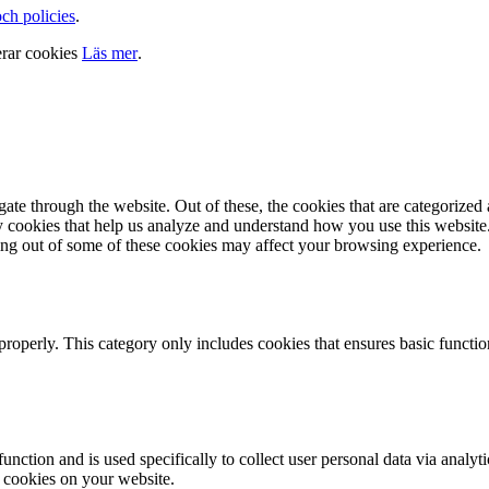
och policies
.
erar cookies
Läs mer
.
e through the website. Out of these, the cookies that are categorized a
rty cookies that help us analyze and understand how you use this websit
ting out of some of these cookies may affect your browsing experience.
properly. This category only includes cookies that ensures basic functio
function and is used specifically to collect user personal data via anal
e cookies on your website.