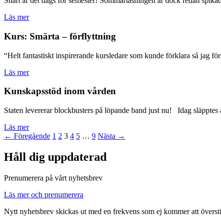
Snart är det dags för semester! Sommarläsningen är dock redan spikad – 
Läs mer
Kurs: Smärta – förflyttning
“Helt fantastiskt inspirerande kursledare som kunde förklara så jag f
Läs mer
Kunskapsstöd inom vården
Staten levererar blockbusters på löpande band just nu! Idag släppte
Läs mer
← Föregående
1
2
3
4
5
…
9
Nästa →
Håll dig uppdaterad
Prenumerera på vårt nyhetsbrev
Läs mer och prenumerera
Nytt nyhetsbrev skickas ut med en frekvens som ej kommer att översti