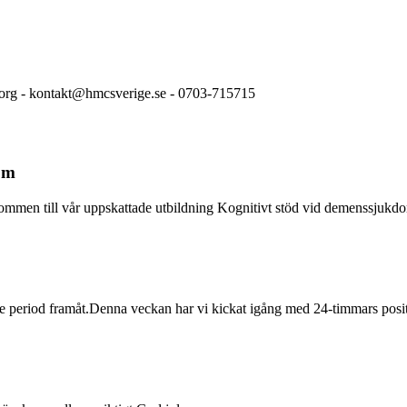
org - kontakt@hmcsverige.se - 0703-715715
om
ommen till vår uppskattade utbildning Kognitivt stöd vid demenssjukd
de period framåt.Denna veckan har vi kickat igång med 24-timmars posit