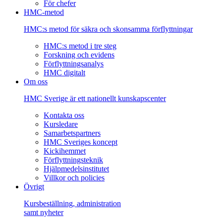
För chefer
HMC-metod
HMC:s metod för säkra och skonsamma förflyttningar
HMC:s metod i tre steg
Forskning och evidens
Förflyttningsanalys
HMC digitalt
Om oss
HMC Sverige är ett nationellt kunskapscenter
Kontakta oss
Kursledare
Samarbetspartners
HMC Sveriges koncept
Kickihemmet
Förflyttningsteknik
Hjälpmedelsinstitutet
Villkor och policies
Övrigt
Kursbeställning, administration
samt nyheter