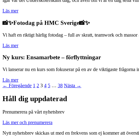
Igår var det Undersköterskans dag, och även om vi är en dag sena vill vi
Läs mer
📸✨Fotodag på HMC Sverige📸✨
Vi haft en riktigt härlig fotodag – full av skratt, teamwork och massor 
Läs mer
Ny kurs: Ensamarbete – förflyttningar
Vi lanserar nu en kurs som fokuserar på en av de viktigaste frågorna ino
Läs mer
← Föregående
1
2
3
4
5
…
38
Nästa →
Håll dig uppdaterad
Prenumerera på vårt nyhetsbrev
Läs mer och prenumerera
Nytt nyhetsbrev skickas ut med en frekvens som ej kommer att översti