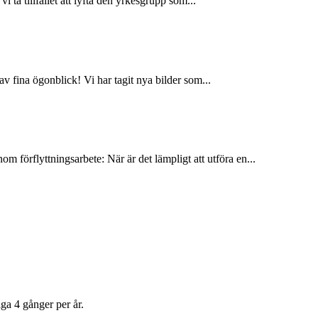
 ta tillfället att lyfta den yrkesgrupp som...
av fina ögonblick! Vi har tagit nya bilder som...
m förflyttningsarbete: När är det lämpligt att utföra en...
ga 4 gånger per år.