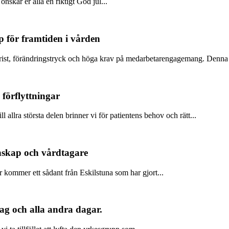
önskar er alla en riktigt God jul...
p för framtiden i vården
st, förändringstryck och höga krav på medarbetarengagemang. Denna två
förflyttningar
 allra största delen brinner vi för patientens behov och rätt...
nskap och vårdtagare
 kommer ett sådant från Eskilstuna som har gjort...
idag och alla andra dagar.