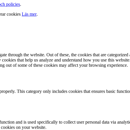
och policies
.
erar cookies
Läs mer
.
e through the website. Out of these, the cookies that are categorized a
rty cookies that help us analyze and understand how you use this websit
ting out of some of these cookies may affect your browsing experience.
properly. This category only includes cookies that ensures basic functio
function and is used specifically to collect user personal data via anal
e cookies on your website.