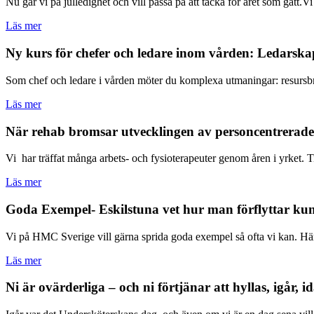
Nu går vi på julledighet och vill passa på att tacka för året som gått.Vi 
Läs mer
Ny kurs för chefer och ledare inom vården: Ledarska
Som chef och ledare i vården möter du komplexa utmaningar: resursbri
Läs mer
När rehab bromsar utvecklingen av personcentrerade 
Vi har träffat många arbets- och fysioterapeuter genom åren i yrket. Till
Läs mer
Goda Exempel- Eskilstuna vet hur man förflyttar ku
Vi på HMC Sverige vill gärna sprida goda exempel så ofta vi kan. Här
Läs mer
Ni är ovärderliga – och ni förtjänar att hyllas, igår, 